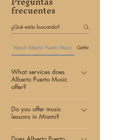
Preguntas
frecuentes
About Alberto Puerto Music
Getting Started
What services does
Alberto Puerto Music
offer?
Alberto Puerto Music is a Miami-
based creative studio offering
Do you offer music
classical music education, original
lessons in Miami?
works of music, and cultural events.
Yes. Our studio offers private guitar
Our work includes private lessons,
and piano lessons in Coral Gables,
concerts, artist collaborations, and
Does Alberto Puerto