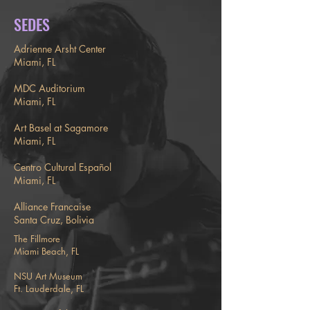
SEDES
Adrienne Arsht Center
Miami, FL
MDC Auditorium
Miami, FL
Art Basel at Sagamore
Miami, FL
Centro Cultural Español
Miami, FL
Alliance Francaise
Santa Cruz, Bolivia
The Fillmore
Miami Beach, FL
NSU Art Museum
Ft. Lauderdale, FL