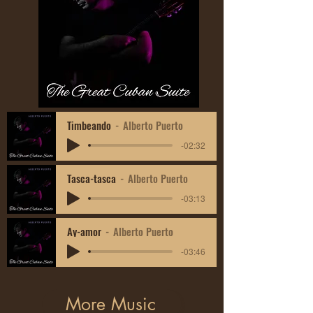
Timbeando
Alberto Puerto
-02:32
Tasca-tasca
Alberto Puerto
-03:13
Ay-amor
Alberto Puerto
-03:46
More Music