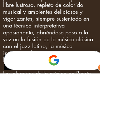
libre lustroso, repleto de colorido
musical y ambientes deliciosos y
vigorizantes, siempre sustentado en
una técnica interpretativa
apasionante, abriéndose paso a la
vez en la fusión de la música clásica
con el jazz latino, la música
instrumental y música
latinoamericana.
Los alcances de la música de Puerto,
tanto a nivel sonoro como conceptual,
trascienden el mundo musical para
conectar el sonido con otras artes,
ennobleciendo la experiencia
escénica.