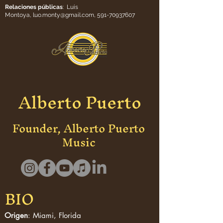
Relaciones públicas
: Luis
Montoya,
luo.monty@gmail.com
,
591-70937607
Alberto Puerto
Founder, Alberto Puerto
Music
BIO
Origen
: Miami, Florida