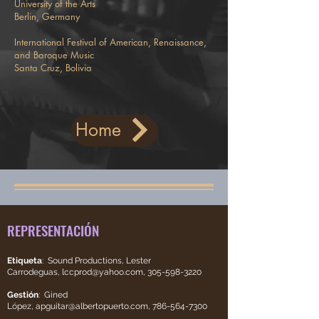
University of the Arts
Berlin, Germany
International Festival of American, Renaissance,
and Baroque Music
Santa Cruz, Bolivia
Home
REPRESENTACIÓN
Etiqueta
: Sound Productions, Lester
Carrodeguas,
lccprod@yahoo.com
,
305-598-3220
Gestión
: Gined
López,
apguitar@albertopuerto.com
,
786-564-7300