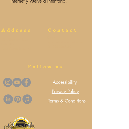
Internet y vuelve a intentarlo.
Address
Contact
Email:
121 Alhambra Plaza
apguitar@albertopuerto.com
Suite 1000
Tel:
786-564-7300
Coral Gables FL 33134
Follow us
Accessibility
Privacy Policy
Terms & Conditions